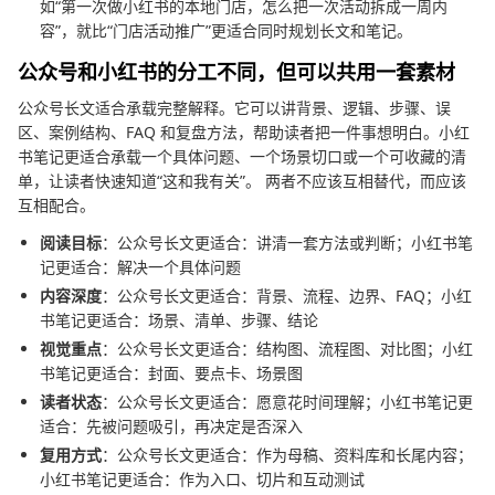
如“第一次做小红书的本地门店，怎么把一次活动拆成一周内
容”，就比“门店活动推广”更适合同时规划长文和笔记。
公众号和小红书的分工不同，但可以共用一套素材
公众号长文适合承载完整解释。它可以讲背景、逻辑、步骤、误
区、案例结构、FAQ 和复盘方法，帮助读者把一件事想明白。小红
书笔记更适合承载一个具体问题、一个场景切口或一个可收藏的清
单，让读者快速知道“这和我有关”。 两者不应该互相替代，而应该
互相配合。
阅读目标
：公众号长文更适合：讲清一套方法或判断；小红书笔
记更适合：解决一个具体问题
内容深度
：公众号长文更适合：背景、流程、边界、FAQ；小红
书笔记更适合：场景、清单、步骤、结论
视觉重点
：公众号长文更适合：结构图、流程图、对比图；小红
书笔记更适合：封面、要点卡、场景图
读者状态
：公众号长文更适合：愿意花时间理解；小红书笔记更
适合：先被问题吸引，再决定是否深入
复用方式
：公众号长文更适合：作为母稿、资料库和长尾内容；
小红书笔记更适合：作为入口、切片和互动测试