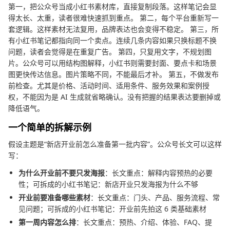
第一，把公众号当成小红书素材库，直接复制段落。这样笔记会显
得太长、太重，读者很难快速抓到重点。 第二，每个平台重新写一
套逻辑。这样素材无法复用，品牌表达也会变得不稳定。 第三，所
有小红书笔记都指向同一个卖点。连续几条内容如果只换标题不换
问题，读者会觉得是在重复广告。 第四，只复用文字，不规划图
片。公众号可以用结构图解释，小红书则需要封面、要点卡和场景
图更快传达信息。图片策略不同，不能最后才补。 第五，不做发布
前检查。尤其是价格、活动时间、适用条件、服务效果和案例授
权，不能因为是 AI 生成就省略确认。没有把握的结果表达要删掉或
降低语气。
一个简单的拆解示例
假设主题是“新店开业前怎么准备第一批内容”。公众号长文可以这样
写：
为什么开业前不要只发海报
：长文重点：解释内容预热的必要
性；可拆成的小红书笔记：新店开业只发海报为什么不够
开业前要准备哪些素材
：长文重点：门头、产品、服务流程、常
见问题；可拆成的小红书笔记：开业前先拍这 6 类基础素材
第一周内容怎么排
：长文重点：预热、介绍、体验、FAQ、提