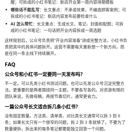
醒；可拆成的小红书笔记：新店开业第一周内容排期模板
哪些话不能乱写
：长文重点：不承诺效果，不编造顾客案例；可
拆成的小红书笔记：新店内容发布前要检查什么
AI 怎么帮忙
：长文重点：生成长文、笔记、封面和配图；可拆
成的小红书笔记：一句话把开业内容拆成一周选题
这样规划后，公众号负责把“开业内容准备”讲成完整方法，小红书负
责把其中的具体问题拆开。运营不需要每天重新想一个新方向，而
是在同一条主线下持续展开。
FAQ
公众号和小红书一定要同一天发布吗？
不一定。可以先发小红书测试问题，也可以先发公众号沉淀完整方
法。更重要的是两者围绕同一主题，不要各写各的。对资源有限的
团队来说，先做母稿，再按节奏切片，通常更省力。
一篇公众号长文适合拆几条小红书？
没有固定数量。方法类、清单类、对比类长文通常可以拆 3 到 6
条；如果长文只有一个很窄的问题，拆 2 到 3 条就够了。不要为了
数量硬拆，拆出来的每条笔记都要能独立回答一个问题。