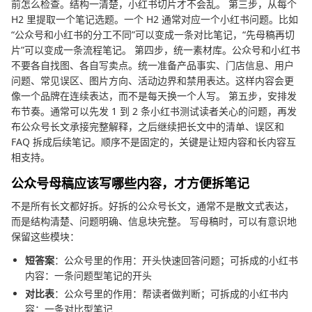
前怎么检查。结构一清楚，小红书切片才不会乱。 第三步，从每个
H2 里提取一个笔记选题。一个 H2 通常对应一个小红书问题。比如
“公众号和小红书的分工不同”可以变成一条对比笔记，“先母稿再切
片”可以变成一条流程笔记。 第四步，统一素材库。公众号和小红书
不要各自找图、各自写卖点。统一准备产品事实、门店信息、用户
问题、常见误区、图片方向、活动边界和禁用表达。这样内容会更
像一个品牌在连续表达，而不是每天换一个人写。 第五步，安排发
布节奏。通常可以先发 1 到 2 条小红书测试读者关心的问题，再发
布公众号长文承接完整解释，之后继续把长文中的清单、误区和
FAQ 拆成后续笔记。顺序不是固定的，关键是让短内容和长内容互
相支持。
公众号母稿应该写哪些内容，才方便拆笔记
不是所有长文都好拆。好拆的公众号长文，通常不是散文式表达，
而是结构清楚、问题明确、信息块完整。 写母稿时，可以有意识地
保留这些模块：
短答案
：公众号里的作用：开头快速回答问题；可拆成的小红书
内容：一条问题型笔记的开头
对比表
：公众号里的作用：帮读者做判断；可拆成的小红书内
容：一条对比型笔记