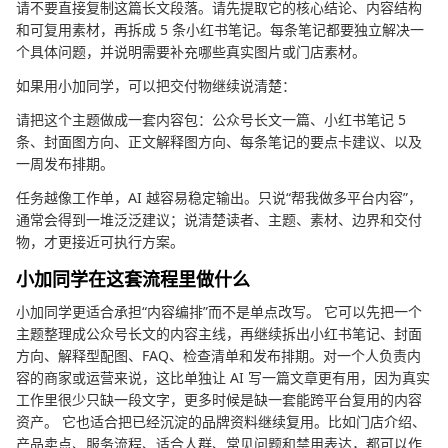
请不要直接复制这篇长文段落。请先提取它的核心结论、内容结构
和可复用素材，再拆成 5 条小红书笔记。每条笔记都要独立解决一
个具体问题，并说明需要补充哪些真实图片或门店素材。
如果用小加同学，可以把交付物继续说清楚：
请把这个主题做成一套内容包：公众号长文一篇、小红书笔记 5
条、封面图方向、正文解释图方向、每条笔记的要点卡建议、以及
一周发布排期。
任务越像工作单，AI 越容易稳定输出。只说“帮我做多平台内容”，
通常会得到一堆泛泛建议；说清楚读者、主题、素材、边界和交付
物，才更接近可执行方案。
小加同学在这套流程里做什么
小加同学更适合承担“内容编排”而不是单点改写。 它可以先把一个
主题整理成公众号长文的内容主线，再继续拆出小红书笔记、封面
方向、解释型配图、FAQ、检查清单和发布排期。对一个人负责内
容的商家或运营来说，这比单独让 AI 写一篇文章更有用，因为真实
工作里很少只缺一段文字，更多时候是缺一套能跨平台复用的内容
资产。 它也适合把已经沉淀的品牌资料继续复用。比如门店介绍、
产品卖点、服务流程、适合人群、常见问题和禁用表达，都可以作