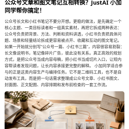
公众号文章和图文笔记互相转换？JustAI 小加
同学帮你搞定！
公众号长文和小红书笔记不要分开想。更稳的做法，是先确定一个
核心主题、一类目标读者和一组真实素材，再把它拆成两种表达：
公众号负责把背景、方法、判断和资料讲透，小红书负责把具体问
题、场景和轻量结论拆成更容易被点开、收藏和互动的图文笔记。
如果一开始就分别写“公众号一篇、小红书三篇”，内容很容易割裂：
长文像说明书，笔记像碎片广告，彼此没有关系。真正高效的规划
方式，是把公众号当成内容母稿，把小红书当成切片入口，让短内
容帮读者发现问题，让长内容承接更完整的解释。 小加同学适合参
与的正是这类内容生产与编排任务。它不是二维码工具，也不是自
动发布工具，而是把一句话需求整理成公众号文章、小红书图文、
封面图、正文配图、内容排期和发布前检查的一套工作流。