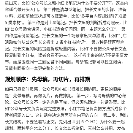
拿出来，比如“公众号长文和小红书笔记为什么不要分开写”。这类内
容适合做开头入口。 第二种是清单型笔记。把长文里的步骤、准备
材料、发布前检查拆成可收藏清单，比如“多平台内容规划前先准备
5 类素材”。 第三种是对比型笔记。把长文里的判断拆成对照表，比
如“公众号适合讲深，小红书适合切问题：同一主题怎么分工”。 第
四种是案例型笔记。把长文里的一个场景拿出来单独讲，比如“门店
活动如何从公众号长文拆出 3 条小红书笔记”。 第五种是误区型笔
记。把长文里的风险提醒拆成轻量内容，比如“不要把公众号长文直
接复制到小红书，读者会看不进去”。 这样拆出来的笔记不是重复发
布，而是围绕同一主题回答不同问题。每条笔记都可以独立阅读，
又能共同指向一套更完整的方法。
规划顺序：先母稿，再切片，再排期
如果只靠临时灵感，公众号和小红书很难长期协同。更稳的顺序
是：先做母稿，再做切片，再做排期。 第一步，写清母稿的中心结
论。公众号长文不一定先完整写完，但必须先确定一句话答案。比
如“公众号长文负责沉淀完整方法，小红书笔记负责把方法拆成多个
读者问题入口”。这句话会决定后面所有内容的方向。 第二步，列出
长文结构。不要急着写正文，先列出 4 到 6 个 H2：为什么要一起
规划、两种平台怎么分工、长文怎么拆笔记、素材怎么共用、发布