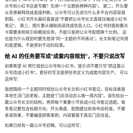
众号和小红书总是写散？先用一个主题拆两种内容”。 第二，开头要
从背景解释改成直接判断。公众号可以先讲为什么多平台内容容易
割裂，小红书开头最好直接说“不要把公众号长文直接压缩成小红书
笔记”。 第三，图片要从辅助阅读改成信息入口。小红书封面和要点
卡需要承担吸引和概括任务，不能只是把公众号配图换个比例。 这
也是为什么规划时要先想清“同一主题的不同表达”。长文和笔记共用
的是逻辑，不是原封不动的段落。
给 AI 的任务要写成“成套内容规划”，不要只说改写
如果希望 AI 帮忙规划公众号和小红书，提示词不要只写“把这篇公
众号改成小红书”。更好的写法是把任务定义为成套内容生产。 可以
这样写：
我想围绕一个主题同时规划公众号长文和小红书笔记。目标读者是
本地生活门店老板，主题是“门店活动怎么做一周内容”。请先给出一
篇公众号长文的结构，再把每个重要小节拆成小红书笔记选题。每
条笔记要包含标题方向、开头角度、配图建议和发布前检查。不要
承诺效果，不要编造顾客案例，内容要基于真实门店信息。
如果已经有一篇公众号初稿，可以这样写：