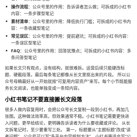
操作流程
：公众号里的作用：告诉读者怎么做；可拆成的小红书
内容：一条步骤型笔记
素材清单
：公众号里的作用：降低执行门槛；可拆成的小红书内
容：一条收藏型笔记
常见误区
：公众号里的作用：提前避坑；可拆成的小红书内容：
一条误区型笔记
FAQ
：公众号里的作用：回答犹豫点；可拆成的小红书内容：多
条问答型笔记
如果长文只有观点，没有结构，就很难拆。运营后续只能硬改标
题、硬截段落，最后每条笔记都像从长文里抠出来的片段。 所以公
众号母稿最好从一开始就按“可复用内容资产”来写。每个小节既能服
务长文阅读，也能单独变成一条短内容。
小红书笔记不要直接搬长文段落
很多人做内容复用时，会把公众号长文复制一段到小红书，再加几
张图。这种做法效率高，但效果通常不稳。小红书笔记需要更快进
入问题，更早给结论，更明确告诉读者为什么要收藏或评论。 从长
文拆笔记时，至少要重写三处。 第一，标题要从“主题标题”改成“读
者问题”。公众号可以写“多平台内容规划方法”，小红书更适合写“公