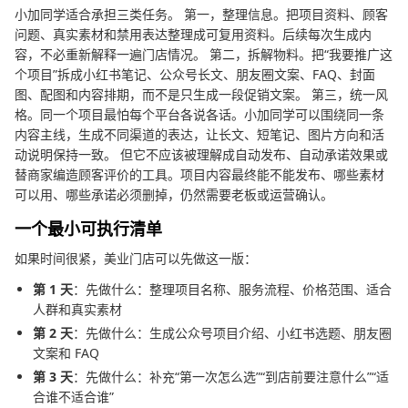
小加同学适合承担三类任务。 第一，整理信息。把项目资料、顾客
问题、真实素材和禁用表达整理成可复用资料。后续每次生成内
容，不必重新解释一遍门店情况。 第二，拆解物料。把“我要推广这
个项目”拆成小红书笔记、公众号长文、朋友圈文案、FAQ、封面
图、配图和内容排期，而不是只生成一段促销文案。 第三，统一风
格。同一个项目最怕每个平台各说各话。小加同学可以围绕同一条
内容主线，生成不同渠道的表达，让长文、短笔记、图片方向和活
动说明保持一致。 但它不应该被理解成自动发布、自动承诺效果或
替商家编造顾客评价的工具。项目内容最终能不能发布、哪些素材
可以用、哪些承诺必须删掉，仍然需要老板或运营确认。
一个最小可执行清单
如果时间很紧，美业门店可以先做这一版：
第 1 天
：先做什么：整理项目名称、服务流程、价格范围、适合
人群和真实素材
第 2 天
：先做什么：生成公众号项目介绍、小红书选题、朋友圈
文案和 FAQ
第 3 天
：先做什么：补充“第一次怎么选”“到店前要注意什么”“适
合谁不适合谁”