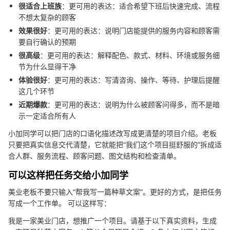
很适合上班族
：更可用的表达：适合希望下班后快速完成、流程
不想太复杂的顾客
效果很好
：更可用的表达：说明门店能提供的服务内容和顾客需
要自行确认的预期
很高级
：更可用的表达：解释配色、款式、材料、环境或服务细
节为什么显得干净
体验很好
：更可用的表达：写清咨询、操作、等待、护理后提醒
这几个环节
近期爆款
：更可用的表达：说明为什么被顾客问得多，而不是暗
示一定适合所有人
小加同学可以把门店的口语化描述改写成更清楚的项目介绍。老板
只要把真实信息交代清楚，它就能把“我们这个项目挺舒服的”拆成适
合人群、服务流程、顾客问题、图文结构和检查清单。
可以这样把任务交给小加同学
美业老板不要只输入“帮我写一篇种草文案”。更好的方式，是把任务
写成一个工作单。 可以这样写：
我是一家美业门店，想推广一个项目。请基于以下真实资料，生成