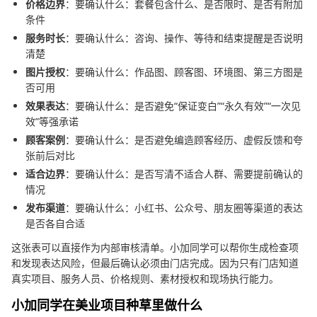
价格边界
：要确认什么：套餐包含什么、是否限时、是否有附加
条件
服务时长
：要确认什么：咨询、操作、等待和结束提醒是否说明
清楚
图片授权
：要确认什么：作品图、顾客图、环境图、第三方图是
否可用
效果表达
：要确认什么：是否避免“保证变白”“永久有效”“一次见
效”等强承诺
顾客案例
：要确认什么：是否避免编造顾客经历、虚假反馈和夸
张前后对比
适合边界
：要确认什么：是否写清不适合人群、需要提前确认的
情况
发布渠道
：要确认什么：小红书、公众号、朋友圈等渠道的表达
是否各自合适
这张表可以直接作为内部审核清单。小加同学可以帮你生成检查项
和发现表达风险，但最后确认必须由门店完成。因为只有门店知道
真实项目、服务人员、价格规则、素材授权和现场执行能力。
小加同学在美业项目种草里做什么