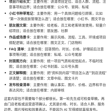
项目介绍长文
：主要作用：讲清项目定位、适合人群、流程、注
意事项和边界；适合放在哪里：公众号、官网、私域
小红书种草笔记
：主要作用：用一个具体问题吸引顾客，比如
“第一次做皮肤管理怎么选”；适合放在哪里：小红书、图文平台
朋友圈文案
：主要作用：给老板、员工和老客转发使用，轻量介
绍项目；适合放在哪里：朋友圈、社群
作品或场景卡
：主要作用：展示风格、流程、工具、环境或项目
搭配逻辑；适合放在哪里：图文正文、门店物料
FAQ 清单
：主要作用：回答预约、时长、价格、护理前后注意
事项等问题；适合放在哪里：私域、公众号尾部
封面图方向
：主要作用：统一项目气质和视觉起点，不临时找
图；适合放在哪里：小红书封面、公众号头图
正文解释图
：主要作用：把“资料到内容”“项目怎么选”“到店流程”
讲清楚；适合放在哪里：文章中段、图文卡片
发布检查清单
：主要作用：确认事实、图片、价格、边界和平台
表达风险；适合放在哪里：内部审核
这套内容包不需要每个部分都很长。第一轮先生成可检查草稿，再
由门店老板或运营逐项确认。尤其是价格、时长、适合人群、服务
边界、图片授权和效果表达，不能因为 AI 写得顺就直接发布。