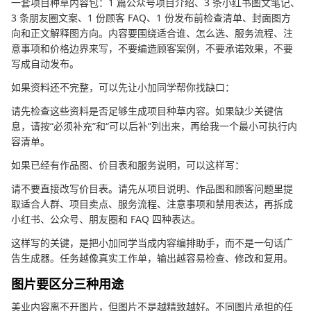
一套项目种草内容包：1 篇公众号项目介绍、3 条小红书图文笔记、
3 条朋友圈文案、1 份顾客 FAQ、1 份发布前检查清单、封面图方
向和正文解释图方向。内容要围绕适合谁、怎么选、服务流程、注
意事项和价格边界来写，不要编造顾客案例，不要承诺效果，不要
写成自动发布。
如果资料还不完整，可以先让小加同学帮你找缺口：
请先检查这些资料是否足够生成项目种草内容。如果缺少关键信
息，请按“必须补充”和“可以后补”列出来，再给我一个最小可执行内
容清单。
如果已经有作品图、价目表和服务说明，可以这样写：
请不要直接改写价目表。请先从项目说明、作品图和顾客问题里提
取适合人群、项目卖点、服务流程、注意事项和禁用表达，再拆成
小红书、公众号、朋友圈和 FAQ 四种表达。
这样写的关键，是把小加同学当成内容编排助手，而不是一句话广
告生成器。任务越像真实工作单，输出越容易检查、修改和复用。
图片要区分三种用途
美业内容离不开图片，但图片不是越精致越好。不同图片承担的任