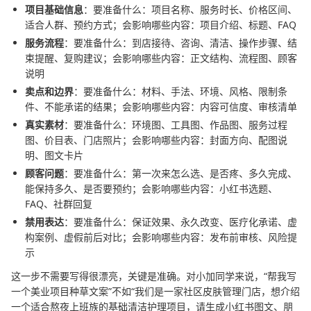
项目基础信息
：要准备什么：项目名称、服务时长、价格区间、
适合人群、预约方式；会影响哪些内容：项目介绍、标题、FAQ
服务流程
：要准备什么：到店接待、咨询、清洁、操作步骤、结
束提醒、复购建议；会影响哪些内容：正文结构、流程图、顾客
说明
卖点和边界
：要准备什么：材料、手法、环境、风格、限制条
件、不能承诺的结果；会影响哪些内容：内容可信度、审核清单
真实素材
：要准备什么：环境图、工具图、作品图、服务过程
图、价目表、门店照片；会影响哪些内容：封面方向、配图说
明、图文卡片
顾客问题
：要准备什么：第一次来怎么选、是否疼、多久完成、
能保持多久、是否要预约；会影响哪些内容：小红书选题、
FAQ、社群回复
禁用表达
：要准备什么：保证效果、永久改变、医疗化承诺、虚
构案例、虚假前后对比；会影响哪些内容：发布前审核、风险提
示
这一步不需要写得很漂亮，关键是准确。对小加同学来说，“帮我写
一个美业项目种草文案”不如“我们是一家社区皮肤管理门店，想介绍
一个适合熬夜上班族的基础清洁护理项目，请生成小红书图文、朋