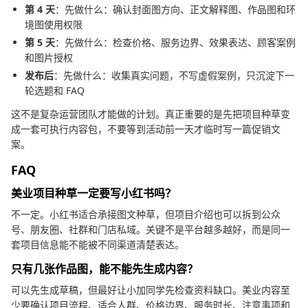
第 4 天
：先做什么：确认封面图方向、正文解释图、作品图和环
境图使用权限
第 5 天
：先做什么：检查价格、服务边界、效果表达、顾客案例
和图片授权
发布后
：先做什么：收集真实问题，不写虚假案例，只沉淀下一
轮选题和 FAQ
这不是复杂运营团队才能做的计划。真正重要的是先把项目种草变
成一套可执行内容包，不要等到活动前一天才临时写一篇促销文
案。
FAQ
美业项目种草一定要写小红书吗？
不一定。小红书适合承接图文种草，但项目介绍也可以拆到公众
号、朋友圈、社群和门店私域。关键不是平台越多越好，而是同一
套项目信息能不能被不同渠道清楚表达。
只有几张作品图，能不能先生成内容？
可以先生成草稿，但最好让小加同学先检查资料缺口。美业内容至
少要确认项目流程、适合人群、价格边界、服务时长、注意事项和