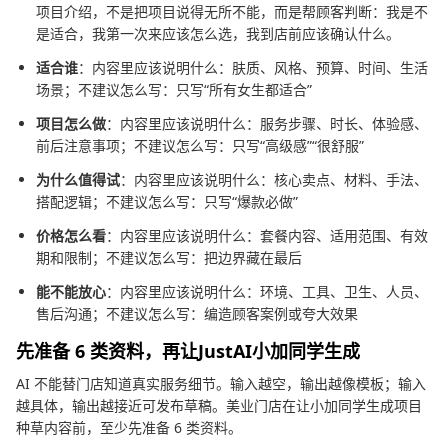
项目介绍，不是把项目说得无所不能，而是帮顾客判断：我是不
是适合，我第一次来应该怎么选，我到店前应该确认什么。
适合谁
：内容里应该说明什么：肤质、风格、预算、时间、生活
场景；不建议怎么写：只写“所有女生都适合”
项目怎么做
：内容里应该说明什么：服务步骤、时长、体验感、
前后注意事项；不建议怎么写：只写“高级感”“很舒服”
为什么值得试
：内容里应该说明什么：核心卖点、材料、手法、
搭配逻辑；不建议怎么写：只写“爆款必做”
价格怎么看
：内容里应该说明什么：套餐内容、适用范围、有效
期和限制；不建议怎么写：把边界藏在最后
能不能放心
：内容里应该说明什么：环境、工具、卫生、人员、
售后沟通；不建议怎么写：编造顾客案例或夸大效果
先准备 6 类资料，再让JustAI小加同学生成
AI 不能替门店知道真实服务细节。输入越空，输出越像模板；输入
越具体，输出越接近可发布草稿。美业门店在让小加同学生成项目
种草内容前，至少先准备 6 类资料。