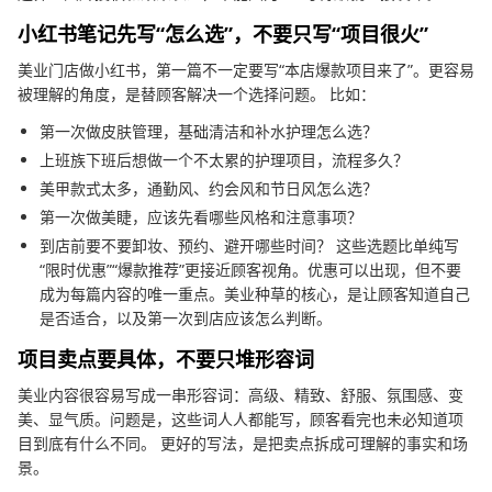
小红书笔记先写“怎么选”，不要只写“项目很火”
美业门店做小红书，第一篇不一定要写“本店爆款项目来了”。更容易
被理解的角度，是替顾客解决一个选择问题。 比如：
第一次做皮肤管理，基础清洁和补水护理怎么选？
上班族下班后想做一个不太累的护理项目，流程多久？
美甲款式太多，通勤风、约会风和节日风怎么选？
第一次做美睫，应该先看哪些风格和注意事项？
到店前要不要卸妆、预约、避开哪些时间？ 这些选题比单纯写
“限时优惠”“爆款推荐”更接近顾客视角。优惠可以出现，但不要
成为每篇内容的唯一重点。美业种草的核心，是让顾客知道自己
是否适合，以及第一次到店应该怎么判断。
项目卖点要具体，不要只堆形容词
美业内容很容易写成一串形容词：高级、精致、舒服、氛围感、变
美、显气质。问题是，这些词人人都能写，顾客看完也未必知道项
目到底有什么不同。 更好的写法，是把卖点拆成可理解的事实和场
景。