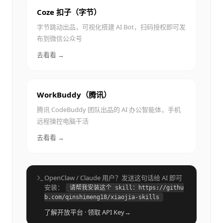
Coze 扣子（字节）
字节跳动出品，可视化搭建 AI Bot，扫码授权即可发
布到微信公众号
去看看 →
WorkBuddy（腾讯）
腾讯 CodeBuddy 团队出品的 AI 办公智能体，手机
远程操控电脑干活
去看看 →
OpenClaw / Claude 用户？发送这句话给 AI 即可
安装：
请帮我安装这个 skill：https://githu
b.com/qinshimeng18/xiaojia-skills
了解开放平台 · 领取 API Key
→