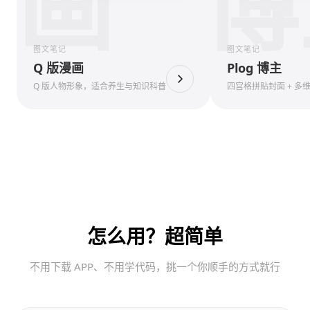
画
博
图文笔记
图文笔记
Q 版漫画
Plog 博主
Q 版人物形象，适合养生与知识科普
四宫格拼贴封面 + 多
怎么用？超简单
不用下载 APP、不用学代码，挑一个你顺手的方式就行