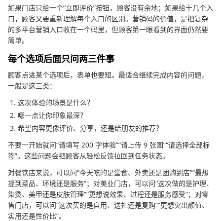
如果门店只给一个“立即评价”按钮，顾客没有余地；如果给十几个入
口，顾客又要重新理解每个入口的区别。营销码的价值，是把复杂
的多平台营销入口收在一个码里，但顾客第一眼看到的界面仍然要
简单。
每个选项后面只问两三件事
顾客点进某个选项后，表单也要短。最适合继续完成内容的问题，
一般是这三类：
这次体验的场景是什么？
哪一点让你印象最深？
希望内容更像评价、分享，还是给朋友的推荐？
不要一开始就问“请填写 200 字体验”“请上传 9 张图”“请选择全部标
签”。这些问题会把顾客从轻松反馈拉回到任务状态。
对餐饮店来说，可以问“今天吃的是堂食、外卖还是团购到店”“最想
提到菜品、环境还是服务”；对美业门店，可以问“这次做的是护理、
染烫、美甲还是皮肤管理”“更想说效果、过程还是服务感受”；对零
售门店，可以问“这次买的是自用、送礼还是复购”“更想突出颜值、
实用还是性价比”。