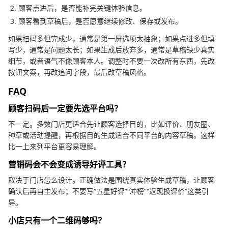
顾客点进后，是否能补完关键体验信息。
顾客看到草稿后，是否愿意继续修改、保存或发布。
如果扫码多但完成少，通常是第一屏选项太抽象；如果点进多但填
写少，通常是问题太长；如果生成后放弃多，通常是草稿缺少真实
细节，或者语气不像顾客本人。调整时不要一次改所有东西，先改
按钮文案，再改追问字段，最后改草稿风格。
FAQ
顾客扫码后一定要先选平台吗？
不一定。多数门店更适合先让顾客选择目的，比如评价、朋友圈、
种草或活动提醒，再根据目的生成适合不同平台的内容草稿。这样
比一上来列平台更容易理解。
营销码会不会变成诱导好评工具？
取决于门店怎么设计。正确做法是围绕真实体验生成草稿，让顾客
确认后再自主发布；不要写“五星好评”“冲榜”“返现换评价”这类引
导。
小店只有一个二维码够吗？