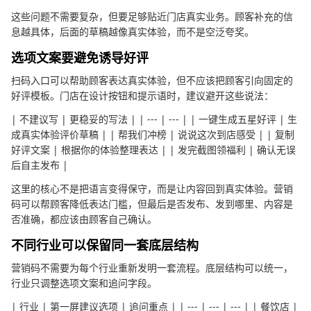
这些问题不需要复杂，但要足够贴近门店真实业务。顾客补充的信
息越具体，后面的草稿越像真实体验，而不是空泛夸奖。
选项文案要避免诱导好评
扫码入口可以帮助顾客表达真实体验，但不应该把顾客引向固定的
好评模板。门店在设计按钮和提示语时，建议避开这些说法：
| 不建议写 | 更稳妥的写法 | | --- | --- | | 一键生成五星好评 | 生
成真实体验评价草稿 | | 帮我们冲榜 | 说说这次到店感受 | | 复制
好评文案 | 根据你的体验整理表达 | | 发完截图领福利 | 确认无误
后自主发布 |
这里的核心不是把语言变得保守，而是让内容回到真实体验。营销
码可以帮顾客降低表达门槛，但最后是否发布、发到哪里、内容是
否准确，都应该由顾客自己确认。
不同行业可以保留同一套底层结构
营销码不需要为每个行业重新发明一套流程。底层结构可以统一，
行业只调整选项文案和追问字段。
| 行业 | 第一屏建议选项 | 追问重点 | | --- | --- | --- | | 餐饮店 |