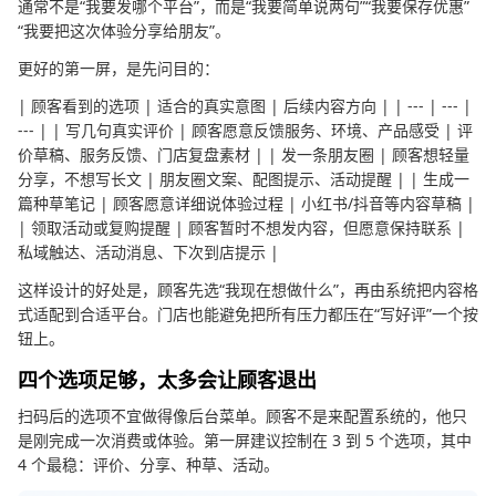
通常不是“我要发哪个平台”，而是“我要简单说两句”“我要保存优惠”
“我要把这次体验分享给朋友”。
更好的第一屏，是先问目的：
| 顾客看到的选项 | 适合的真实意图 | 后续内容方向 | | --- | --- |
--- | | 写几句真实评价 | 顾客愿意反馈服务、环境、产品感受 | 评
价草稿、服务反馈、门店复盘素材 | | 发一条朋友圈 | 顾客想轻量
分享，不想写长文 | 朋友圈文案、配图提示、活动提醒 | | 生成一
篇种草笔记 | 顾客愿意详细说体验过程 | 小红书/抖音等内容草稿 |
| 领取活动或复购提醒 | 顾客暂时不想发内容，但愿意保持联系 |
私域触达、活动消息、下次到店提示 |
这样设计的好处是，顾客先选“我现在想做什么”，再由系统把内容格
式适配到合适平台。门店也能避免把所有压力都压在“写好评”一个按
钮上。
四个选项足够，太多会让顾客退出
扫码后的选项不宜做得像后台菜单。顾客不是来配置系统的，他只
是刚完成一次消费或体验。第一屏建议控制在 3 到 5 个选项，其中
4 个最稳：评价、分享、种草、活动。