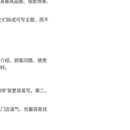
准备商品图、搭配场景、
它们拆成可写主题，而不
品介绍、顾客问题、使用
材。
咖啡”就更容易写。第二，
己门店语气、也最容易找