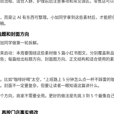
目流程、适合人群、护理前后注意事项和常见误区。零售店可以
，而是让 AI 有东西可整理。小加同学拿到这些素材后，才能把
稿。
成选题和封面方向
加同学做第一轮拆解。
来启动：本周要围绕这些素材做 5 篇小红书图文，分别覆盖新
告；每篇给出标题方向、封面图方向、正文结构和适合使用的素
。比如“咖啡好喝”太空，“上班路上 5 分钟怎么点一杯不踩雷的
。封面不一定要复杂，但要让读者一眼知道这篇讲什么。
个方向，商家不需要全用。更好的做法是先挑 3 到 5 个最像自
稿，再按门店事实修改