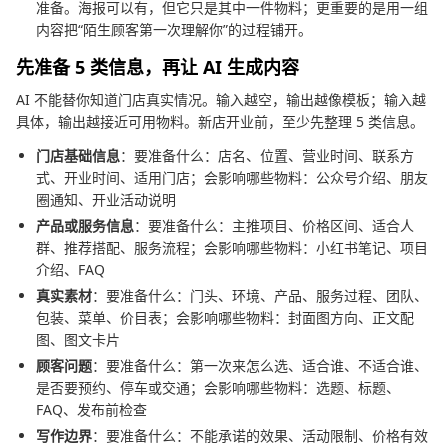
准备。海报可以有，但它只是其中一件物料；更重要的是用一组
内容把“陌生顾客第一次理解你”的过程铺开。
先准备 5 类信息，再让 AI 生成内容
AI 不能替你知道门店真实情况。输入越空，输出越像模板；输入越
具体，输出越接近可用物料。新店开业前，至少先整理 5 类信息。
门店基础信息
：要准备什么：店名、位置、营业时间、联系方
式、开业时间、适用门店；会影响哪些物料：公众号介绍、朋友
圈通知、开业活动说明
产品或服务信息
：要准备什么：主推项目、价格区间、适合人
群、推荐搭配、服务流程；会影响哪些物料：小红书笔记、项目
介绍、FAQ
真实素材
：要准备什么：门头、环境、产品、服务过程、团队、
包装、菜单、价目表；会影响哪些物料：封面图方向、正文配
图、图文卡片
顾客问题
：要准备什么：第一次来怎么选、适合谁、不适合谁、
是否要预约、停车或交通；会影响哪些物料：选题、标题、
FAQ、发布前检查
写作边界
：要准备什么：不能承诺的效果、活动限制、价格有效