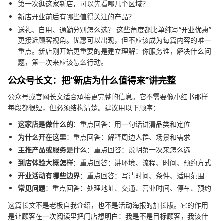
第一次逛这家新店，可以先看哪几个区域？
新店开业前后有哪些值得关注的产品？
送礼、自用、通勤分别怎么选？ 这些角度都比单纯写“开业优惠”
更接近顾客视角。优惠可以出现，但不应该成为每篇内容的唯一
重点。新店刚开始更重要的是建立理解：你服务谁，解决什么问
题，第一次来应该怎么行动。
公众号长文：把“新店为什么值得来”讲完整
公众号或官网长文适合承接更完整的信息。它不需要像小红书那样
每段都很短，但必须结构清楚。建议用以下顺序：
这家店是做什么的
：重点回答：用一句话讲清品类和定位
为什么开在这里
：重点回答：解释周边人群、场景和需求
主推产品或服务是什么
：重点回答：说明第一次来怎么选
到店体验大概怎样
：重点回答：讲环境、流程、时间、预约方式
开业活动有哪些边界
：重点回答：写清时间、条件、适用范围
常见问题
：重点回答：处理地址、交通、营业时间、停车、预约
这篇长文不是老板自我介绍，也不是活动海报的加长版。它的作用
是让顾客在一次阅读里把门店想明白：我是不是目标顾客，我该什