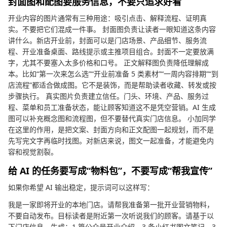
封面图和配图要服务信息，不要只追求好看
开业内容的图片通常有三种用途：吸引点击、解释流程、证明真
实。不要把它们混成一件事。 封面图负责让读者一眼知道这条内容
讲什么。新店开业前，封面可以是门店场景、产品细节、服务流
程、开业准备桌面、路线提示或主推项目组合。封面不一定要放满
字，尤其不要塞入太多价格和口号。 正文解释图负责降低理解成
本。比如“第一次来怎么选”“开业前准备 5 类素材”“一周内容排期”“到
店流程”都适合做成图。它不是装饰，而是帮助读者收藏、转发或按
步骤执行。 真实图片负责建立信任。门头、环境、产品、服务过
程、菜单和员工准备状态，能让顾客知道这不是凭空营销。AI 生成
图可以补充概念图和流程图，但不要替代真实门店信息。 小加同学
在这里的作用，是把文案、封面方向和正文配图一起规划，而不是
先写完文字再临时找图。对新店来说，图文一起准备，才能避免内
容和视觉割裂。
给 AI 的任务要写成“物料包”，不要写成“帮我宣传”
如果你希望 AI 输出稳定，提示词可以这样写：
我是一家即将开业的本地门店。请帮我准备第一批开业营销物料，
不要自动发布。目标读者是附近第一次听说我们的顾客。请基于以
下门店信息，生成：1 篇公众号开业介绍、3 条小红书图文笔记、3