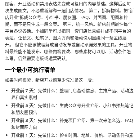
顾客、开业活动和禁用表达先变成可复用的内容基础。这样后面每
次生成图文，不必重新解释一遍门店情况。 第二，拆解物料。把“新
店开业”拆成公众号、小红书、朋友圈、FAQ、封面图、配图和排
期，而不是只生成一段文案。 第三，统一风格。新店前期最怕每个
平台各说各话。小加同学可以把同一套门店信息编排成不同平台的
表达，让长文、短笔记、图片方向和活动说明围绕同一条主线展
开。 但它不应该被理解成自动发布或自动承诺效果的工具。开业物
料最终能不能发布、哪些内容要改、哪些素材可以用、活动条件怎
么写，仍然需要老板或运营确认。
一个最小可执行清单
如果时间很紧，新店开业前至少先准备这一版：
开业前 7 天
：先做什么：整理门店基础信息、主推产品、活动边
界和真实素材
开业前 5 天
：先做什么：生成公众号开业介绍、小红书预热笔记
和朋友圈预告
开业前 3 天
：先做什么：补充项目介绍、第一次来怎么选、FAQ
和封面图方向
开业前 1 天
：先做什么：检查时间、地址、价格、活动条件和素