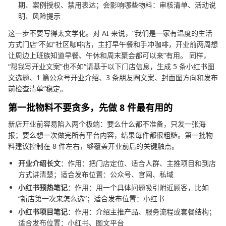
期、案例授权、禁用表达；会影响哪些物料：审核清单、活动说
明、风险提示
这一步不要写得太文学化。对 AI 来说，“我们是一家有温度的生活
方式门店”不如“社区咖啡店，主打早午餐和手冲咖啡，开业前两周想
让周边上班族知道早餐、午休和周末聚会都可以来”有用。 同样，
“帮我写开业文案”也不如“请基于以下门店信息，生成 5 条小红书图
文选题、1 篇公众号开业介绍、3 条朋友圈文案、封面图方向和发布
前检查清单”稳定。
第一批物料不要贪多，先做 8 件最有用的
新店开业前容易陷入两个极端：要么什么都不准备，只发一张海
报；要么想一次做完所有平台内容，结果每件都很粗糙。第一批物
料建议控制在 8 件左右，够覆盖开业前后的关键触点。
开业介绍长文
：作用：把门店定位、适合人群、主推项目和到店
方式讲清楚；适合发布位置：公众号、官网、私域
小红书预热笔记
：作用：用一个具体问题吸引附近顾客，比如
“新店第一次来怎么选”；适合发布位置：小红书
小红书项目笔记
：作用：介绍主推产品、服务流程或套餐结构；
适合发布位置：小红书、图文平台