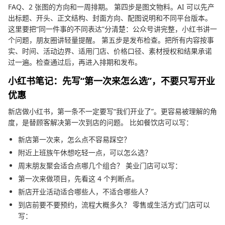
FAQ、2 张图的方向和一周排期。 第四步是图文物料。AI 可以先产
出标题、开头、正文结构、封面方向、配图说明和不同平台版本。
这里要把“同一件事的不同表达”分清楚：公众号讲完整，小红书讲一
个问题，朋友圈讲轻量提醒。 第五步是发布检查。把所有内容按事
实、时间、活动边界、适用门店、价格口径、素材授权和结果承诺
过一遍。检查通过后，再进入排期和发布。
小红书笔记：先写“第一次来怎么选”，不要只写开业
优惠
新店做小红书，第一条不一定要写“我们开业了”。更容易被理解的角
度，是替顾客解决第一次到店的问题。 比如餐饮店可以写：
新店第一次来，怎么点不容易踩空？
附近上班族午休想吃轻一点，可以怎么选？
周末朋友聚会适合点哪几个组合？ 美业门店可以写：
第一次来做项目，先看这 4 个判断点。
新店开业活动适合哪些人，不适合哪些人？
到店前要不要预约，流程大概多久？ 零售或生活方式门店可以
写：