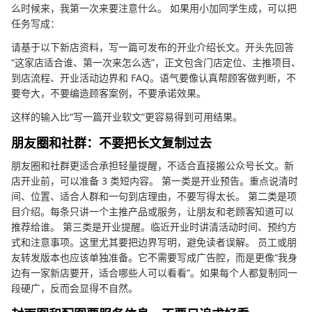
么时候来，我第一次来要注意什么。 如果用小加同学生成，可以把
任务写成：
请基于以下新店资料，写一篇可发布的开业介绍长文。开头先回答
“这家店适合谁、第一次来怎么选”，正文包含门店定位、主推项目、
到店流程、开业活动边界和 FAQ。语气要像认真帮顾客做判断，不
要夸大，不要编造顾客案例，不要承诺效果。
这样的输入比“写一篇开业软文”更容易得到可用结果。
朋友圈和社群：不要把长文复制过去
朋友圈和社群更适合承担轻量提醒，不适合直接搬公众号长文。新
店开业前，可以准备 3 类短内容。 第一类是开业预告。重点说清时
间、位置、适合人群和一句到店理由，不要写得太长。 第二类是项
目介绍。每条只讲一个主推产品或服务，让朋友和老顾客知道可以
推荐给谁。 第三类是开业提醒。临近开业时讲清活动时间、预约方
式和注意事项。这里尤其要把边界写明，避免读者误解。 员工或朋
友转发版本也应该单独准备。它不需要写成广告腔，而是更像“我身
边有一家新店要开，适合哪些人可以看看”。如果每个人都复制同一
段硬广，反而会显得不自然。