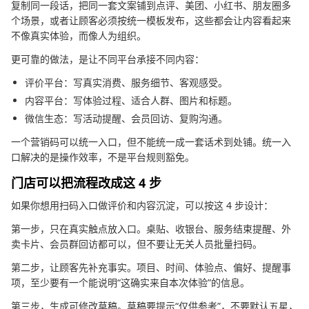
复制同一段话，把同一套文案铺到点评、美团、小红书、朋友圈多
个场景，或者让顾客必须按统一模板发布，这些都会让内容看起来
不像真实体验，而像人为组织。
更可靠的做法，是让不同平台承接不同内容：
评价平台：写真实消费、服务细节、客观感受。
内容平台：写体验过程、适合人群、图片和标题。
微信生态：写活动提醒、会员回访、复购沟通。
一个营销码可以统一入口，但不能统一成一套话术到处铺。统一入
口解决的是操作效率，不是平台规则豁免。
门店可以把流程改成这 4 步
如果你想用扫码入口做评价和内容沉淀，可以按这 4 步设计：
第一步，只在真实触点放入口。桌贴、收银台、服务结束提醒、外
卖卡片、会员群回访都可以，但不要让无关人员批量扫码。
第二步，让顾客先补充事实。项目、时间、体验点、偏好、提醒事
项，至少要有一个能说明“这确实来自本次体验”的信息。
第三步，生成可修改草稿。草稿要提示“仅供参考”，不要默认五星，