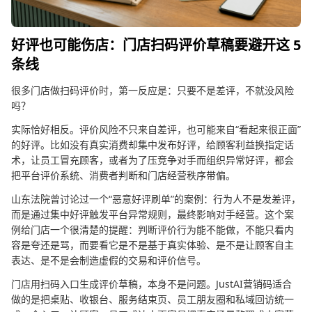
好评也可能伤店：门店扫码评价草稿要避开这 5
条线
很多门店做扫码评价时，第一反应是：只要不是差评，不就没风险
吗？
实际恰好相反。评价风险不只来自差评，也可能来自“看起来很正面”
的好评。比如没有真实消费却集中发布好评，给顾客利益换指定话
术，让员工冒充顾客，或者为了压竞争对手而组织异常好评，都会
把平台评价系统、消费者判断和门店经营秩序带偏。
山东法院曾讨论过一个“恶意好评刷单”的案例：行为人不是发差评，
而是通过集中好评触发平台异常规则，最终影响对手经营。这个案
例给门店一个很清楚的提醒：判断评价行为能不能做，不能只看内
容是夸还是骂，而要看它是不是基于真实体验、是不是让顾客自主
表达、是不是会制造虚假的交易和评价信号。
门店用扫码入口生成评价草稿，本身不是问题。JustAI营销码适合
做的是把桌贴、收银台、服务结束页、员工朋友圈和私域回访统一