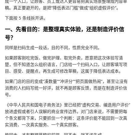
成一个入口，让顾客、员工或达人更容易把真实场景整理成内容草
稿。真正要避开的，是把“降低表达门槛”做成“组织虚假评价”。
下面按 5 条线拆开讲。
一、先看目的：是整理真实体验，还是制造评价信
号？
同样是扫码生成一段话，目的不同，性质完全不同。
如果顾客刚吃完饭、做完护理、取完外卖，愿意把这次体验写清
楚，但不知道怎么组织语言，门店给一个扫码入口，让顾客填写项
目、感受、提醒点，再生成可修改草稿，这属于降低表达成本。
如果门店的目的变成“凑数量”“冲评分”“把页面做热闹”，甚至让没有
消费的人扫码写统一好评，就不再是顾客反馈，而是在制造评价信
号。
《中华人民共和国电子商务法》里已经把“虚构交易、编造用户评价”
放进虚假或者引人误解的商业宣传边界。对门店来说，不需要把每
个条文都背下来，只要抓住一个判断：这条评价能不能回到一次真
实消费、一次真实服务、一个真实顾客。
能回去，才有整理草稿的前提。回不去，就不该生成。