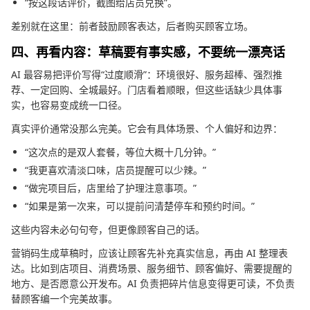
“按这段话评价，截图给店员兑换”。
差别就在这里：前者鼓励顾客表达，后者购买顾客立场。
四、再看内容：草稿要有事实感，不要统一漂亮话
AI 最容易把评价写得“过度顺滑”：环境很好、服务超棒、强烈推
荐、一定回购、全城最好。门店看着顺眼，但这些话缺少具体事
实，也容易变成统一口径。
真实评价通常没那么完美。它会有具体场景、个人偏好和边界：
“这次点的是双人套餐，等位大概十几分钟。”
“我更喜欢清淡口味，店员提醒可以少辣。”
“做完项目后，店里给了护理注意事项。”
“如果是第一次来，可以提前问清楚停车和预约时间。”
这些内容未必句句夸，但更像顾客自己的话。
营销码生成草稿时，应该让顾客先补充真实信息，再由 AI 整理表
达。比如到店项目、消费场景、服务细节、顾客偏好、需要提醒的
地方、是否愿意公开发布。AI 负责把碎片信息变得更可读，不负责
替顾客编一个完美故事。