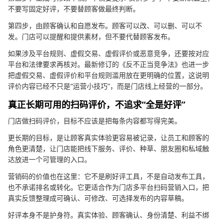
不要写固定好评，不要替顾客做最终判断。
第四步，由顾客确认和自愿发布。顾客可以改、可以删、可以不
发。门店可以提醒和提供素材，但不要代替顾客发布。
如果涉及平台规则、虚假交易、虚假评价或恶意竞争，还要按对应
平台和法律要求再核对。最新修订的《反不正当竞争法》也进一步
把虚假交易、虚假评价和平台规则滥用放在更明确的位置，这说明
评价内容已经不只是“运营小技巧”，而是门店线上经营的一部分。
真正长期可用的扫码评价，不追求“全是好评”
门店做扫码评价，目标不应该是把每条内容都写得完美。
更长期的目标，是让顾客真实体验更容易被记录，让员工和顾客的
角色更清楚，让门店能把线下服务、评价、种草、朋友圈和私域触
达放进一个可管理的入口。
营销码的价值也在这里：它不是刷好评工具，不是自动发布工具，
也不承诺排名或转化。它更适合作为门店多平台扫码营销入口，把
真实反馈整理成可确认、可修改、可选择发布的内容草稿。
好评本身不是护身符。真实体验、顾客确认、身份清楚、利益不绑