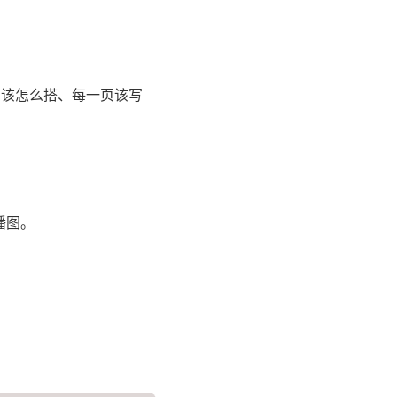
构该怎么搭、每一页该写
播图。
。