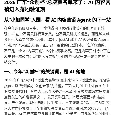
2026 广东“众创杯”总决赛名单来了：AI 内容营
销进入落地验证期
从“小加同学”入围，看 AI 内容营销 Agent 的下一站
在今年的晋级项目中，一个值得内容营销行业关注的信号正在浮
现：AI 创业不再只拼模型参数，也不再只讲技术概念，而是越来越
多地进入真实的商业场景。 其中，JustAI 旗下 AI 内容营销 Agent
“小加同学”入围总决赛，正是这一变化的典型样本。 它所代表的，
不只是一个 AI 内容营销进入创业赛事决赛，更是内容营销行业正在
发生的一次转向：从“帮人写文案”，走向“帮商家完成一整套内容营
销交付”。
一、今年“众创杯”的关键词，是 AI 落地
2026 年广东“众创杯”创业大赛暨“创赢未来”2026 创业大赛广东省选
拔赛，以“粤聚英才 众创未来”为主题，首次采用“4 个主体赛 + 2 个
专项赛”的赛制，其中人工智能 OPC“一人公司”专项赛成为本届赛事
最受关注的新增赛道之一。公开资料显示，本届大赛面向科技成
果、产业发展、职业技能、民生需求、人工智能 OPC、青年创新等
六大方向征集项目，企业组特等奖资助金额最高可达 50 万元。 这
意味着，AI 已经不再只是科技项目的一个标签，而是被放进创业生