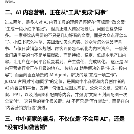
设施。
二、AI 内容营销，正在从“工具”变成“同事”
过去两年，很多人对 AI 内容工具的理解还停留在“写标题”“改文案”
“生成一段小红书笔记”。 但真正进入商家场景后，问题会复杂得
多。 一家餐饮店需要的不只是几句好看的文案，而是大众点评怎么
写、小红书怎么种草、美团活动怎么包装、公众号怎么做品牌背
书、节假日营销怎么规划、顾客评价怎么转化为内容资产。 一家美
业门店需要的也不是单篇爆款，而是持续、稳定、低成本地产出内
容，让用户在不同平台反复看到、产生信任、完成转化。 这正是 AI
内容营销行业正在升级的地方。 传统 AI 助手解决的是“生成一段内
容”；而面向垂直场景的 AI Agent，解决的是“完成一项工作”。
JustAI 官网对“小加同学”的定位，是面向中小商家和内容创作者的
AI 内容营销平台，支持一句话生成图文笔记、公众号文章、营销方
案、PPT，以及封面图和配图等内容，并强调“文案 + 封面配图一次
全交付”。 这背后的变化很关键：AI 不再只是“写作辅助”，而是在向
“内容营销执行者”演进。
三、中小商家的痛点，不仅仅是“不会用 AI”，还是
“没有时间做营销”