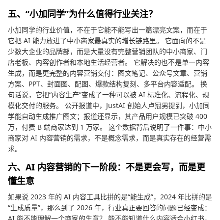
五、“小加同学”为什么值得行业关注？
小加同学的行业价值，不在于它能不能写出一篇漂亮文案，而在于
它把 AI 能力放进了中小商家最真实的增长链路里。 它面向的不是
少数大企业的品牌部，而是大量没有完整营销团队的中小商家、门
店老板、内容创作者和本地生活经营者。 它解决的也不是单一内容
生成，而是更完整的内容营销交付：图文笔记、公众号文章、营销
方案、PPT、封面图、配图、爆款结构复刻、多平台内容适配。 换
句话说，它把“内容生产”变成了一种可以被 AI 标准化、流程化、规
模化交付的服务。 公开报道中，JustAI 创始人卢冠男提到，小加同
学能自动生成推广图文；报道还显示，其产品用户规模已突破 400
万，付费 B 端商家达到 1 万家。 这个数据背后说明了一件事：中小
商家对 AI 内容营销的需求，不是概念需求，而是真实存在的经营需
求。
六、AI 内容营销的下一阶段：不是更会写，而是更
懂生意
如果说 2023 年的 AI 内容工具比拼的是“能生成”，2024 年比拼的是
“生成质量”，那么到了 2026 年，行业真正要回答的问题已经变成：
AI 能不能理解一个商家的生意？ 能不能知道什么内容适合小红书，