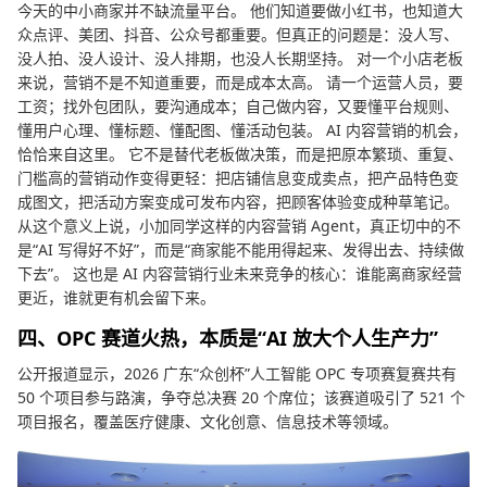
今天的中小商家并不缺流量平台。 他们知道要做小红书，也知道大
众点评、美团、抖音、公众号都重要。但真正的问题是：没人写、
没人拍、没人设计、没人排期，也没人长期坚持。 对一个小店老板
来说，营销不是不知道重要，而是成本太高。 请一个运营人员，要
工资；找外包团队，要沟通成本；自己做内容，又要懂平台规则、
懂用户心理、懂标题、懂配图、懂活动包装。 AI 内容营销的机会，
恰恰来自这里。 它不是替代老板做决策，而是把原本繁琐、重复、
门槛高的营销动作变得更轻：把店铺信息变成卖点，把产品特色变
成图文，把活动方案变成可发布内容，把顾客体验变成种草笔记。
从这个意义上说，小加同学这样的内容营销 Agent，真正切中的不
是“AI 写得好不好”，而是“商家能不能用得起来、发得出去、持续做
下去”。 这也是 AI 内容营销行业未来竞争的核心：谁能离商家经营
更近，谁就更有机会留下来。
四、OPC 赛道火热，本质是“AI 放大个人生产力”
公开报道显示，2026 广东“众创杯”人工智能 OPC 专项赛复赛共有
50 个项目参与路演，争夺总决赛 20 个席位；该赛道吸引了 521 个
项目报名，覆盖医疗健康、文化创意、信息技术等领域。