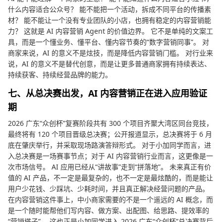
什么内容适合公众号？ 能不能把一个活动，拆成不同平台的传播素
材？ 能不能让一个没有专业团队的小店，也拥有稳定的内容营销能
力？ 这就是 AI 内容营销 Agent 的价值边界。 它不是单纯的文案工
具，而是一个懂业务、懂平台、懂内容节奏的“数字营销同事”。 对
商家来说，AI 的意义不是炫技，而是降低内容营销门槛。 对行业来
说，AI 的意义不是替代创意，而是让更多普通商家拥有持续表达、
持续获客、持续经营品牌的能力。
七、从总决赛出发，AI 内容营销正在进入应用验证
期
2026 广东“众创杯”复赛阶段共有 300 个项目齐聚大湾区同台竞技，
最终将有 120 个项目晋级总决赛；公开报道显示，总决赛将于 6 月
底在肇庆举行，并采取现场路演答辩形式。 对于小加同学而言，进
入总决赛是一场赛事节点；对于 AI 内容营销行业而言，这更像是一
次市场信号。 AI 应用已经从“讲故事”走到“拼落地”。 未来真正有价
值的 AI 产品，不一定是最复杂的，也不一定是最炫酷的，而是能让
用户少花钱、少踩坑、少耗时间，并且真正解决经营问题的产品。
在内容营销这件事上，中小商家需要的不是一个遥远的 AI 概念，而
是一个随时能帮他们写内容、做方案、出配图、给思路、提效率的
“营销搭子”。 这也正是小加同学进入 2026 广东“众创杯”总决赛背后