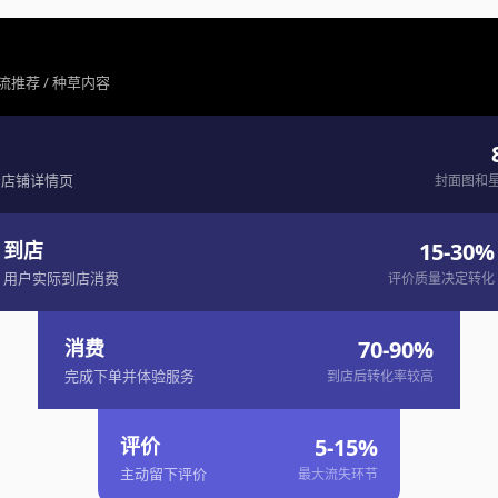
流推荐 / 种草内容
击店铺详情页
封面图和
到店
15-30%
用户实际到店消费
评价质量决定转化
消费
70-90%
完成下单并体验服务
到店后转化率较高
评价
5-15%
主动留下评价
最大流失环节